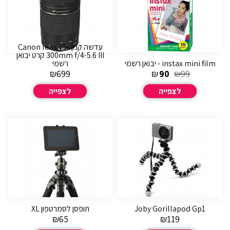
עדשה קנון Canon lens 75-
300mm f/4-5.6 III קרט יבואן
instax mini film - יבואן רשמי
רשמי
₪
699
₪
90
₪
99
לצפייה
לצפייה
Joby Gorillapod Gp1
תופסן לסמרטפון XL
₪
65
₪
119