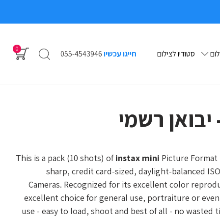
0
לום
סטודיו לצילום
חייגו עכשיו
055-4543946
This is a pack (10 shots) of
instax mini
Picture Format I
sharp, credit card-sized, daylight-balanced ISO
Cameras. Recognized for its excellent color reproduc
excellent choice for general use, portraiture or even w
use - easy to load, shoot and best of all - no wasted