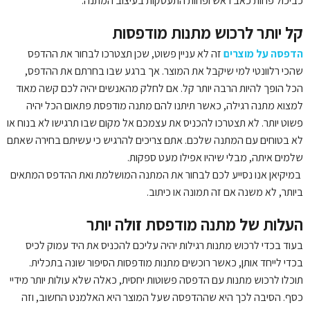
כביכול פחות כאב ראש ופחות התעסקות בעיצוב המתנה.
קל יותר לרכוש מתנות מודפסות
הדפסה על מוצרים
זה לא עניין פשוט, שכן תצטרכו לבחור את ההדפס
שהכי רלוונטי למי שיקבל את המוצר. אך ברגע שבו בחרתם את ההדפס,
הכל הופך להיות הרבה יותר קל. אם לחלק מהאנשים יהיה לכם קשה מאוד
למצוא מתנה רגילה, כאשר תיתנו להם מתנה מודפסת פתאום הכל יהיה
פשוט יותר. לא תצטרכו להכניס את עצמכם אל מקום שבו תרגישו לא בנוח או
לא בטוחים עם המתנה שלכם. אתם צריכים להרגיש כי עשיתם בחירה שאתם
שלמים איתה, מבלי שיהיו אפילו מעט ספקות.
במיקיאן אנו נסייע לכם לבחור את המתנה המושלמת ואת ההדפס המתאים
ביותר, לא משנה אם זה תמונה או כיתוב.
העלות של מתנה מודפסת זולה יותר
בעוד בכדי לרכוש מתנות רגילות יהיה עליכם להכניס את היד עמוק לכיס
בכדי לייחד אותן, כאשר רוכשים מתנות מודפסות הסיפור שונה בתכלית.
תוכלו לרכוש מתנות עם הדפסה פשוטות יחסית, כאלה שלא עולות יותר מידיי
כסף. הסיבה לכך היא שההדפסה שעל המוצר היא האלמנט החשוב, וזה