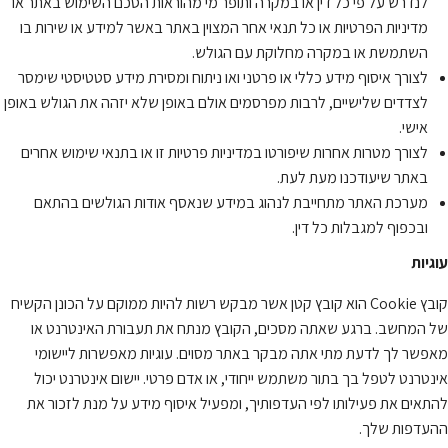
לנדרש על פי כל דין או במקרה ותופר מי מהוראות הסכם השימוש באתר או
מדיניות הפרטיות או כל תנאי אחר המצוין באתר באשר למידע או שירות בו
השתמשת או במקרה מחלוקת עם הגולש.
לצורך איסוף מידע כללי או פרטני ואו ניתוח ומסירת מידע סטטיסטי שימסר
לצדדים שלישיים, לרבות מפרסמים אולם באופן שלא יזהה את הגולש באופן
אישי.
לצורך מטרות אחרות שיפורטו במדיניות פרטיות זו או בתנאי שימוש אחרים
באתר שיעודכנו מעת לעת.
מערכת האתר מתחייבת לנהוג במידע שנאסף אודות הגולשים בהתאם
ובכפוף למגבלות כל דין.
עוגיות
קובץ Cookie הוא קובץ קטן אשר מבקש רשות להיות ממוקם על הכונן הקשיח
של המחשב. ברגע שאתה מסכים, הקובץ מנתח את תעבורת האינטרנט או
מאפשר לך לדעת מתי אתה מבקר באתר מסוים. עוגיות מאפשרות ליישומי
אינטרנט לטפל בך בתור משתמש ייחודי, או אדם פרטי. יישום אינטרנט יכול
להתאים את פעילותו לפי העדפותיך, ומפעיל איסוף מידע על מנת לזכור את
ההעדפות שלך.