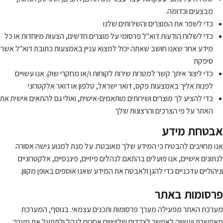
מבצעים וכדומה.
כדי לשפר את המוצרים והשירותים שלנו
כדי לשלוח הודעות דוא"ל פרסומי על מוצרים חדשים, הצעות מיוחדות או כל
מידע אחר שאנו חושב שאתה יכול למצוא עניין באמצעות כתובת דוא"ל אשר
סיפקת
כדי ליצור איתך קשר למטרות שירות לקוחות ו/או מחקרי שוק. אנו עשויים
לפנות אליך באמצעות פקס, דואר ישראל, טלפון או דואר אלקטרוני
כדי להציע לך מוצרים ושירותים מותאמים-אישית, ואולי גם להתאים אישית את
האתר על פי הצרכים והרצונות שלך
אבטחת מידע
אנו מחויבים להבטיח כי המידע שלך מאובטח. על מנת למנוע גישה אסורה
לנתונים אישיים, אנו פועלים בהתאם לנהלים פיזיים, פיננסיים, אלקטרוניים
וניהוליים עדכניים כדי להגן ולאבטח את המידע שאנו אוספים באופן מקוון.
פרסומות באתר
מערכת האתר מפעילה מערך פרסומות ותכנים עצמאי. בנוסף, המערכת
מאפשרת ועשויה לאפשר לצדדים שלישיים אחרים לנהל ולתפעל את מערך