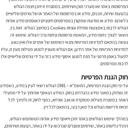
הפרסומות באתר ואו מערכי תוכן ושירותים. במסגרת זו יתכן ויצפה הגולש
בהצעות שירות, תכנים, מידע או בפרסומות של האתר או של גורמים שלישיים
כלשהם- מידע או מודעות שמקורן במפרסמים חיצוניים האוספים מידע אודות
הגולש לרבות באמצעות שתילת עוגיות Cookies במחשב הגולש. זאת בין
השאר לצורך ניתוח מידע, התאמת פרסומות וניתוח צרכי הגולש. שימוש זה
נעשה בהתאם למדיניות הפרטיות ותנאי השימוש של אתרים אלו ואינו נוגע
למדיניות הפרטיות של אתר הידען. אם הגולש מעוניין למנוע פעילות מעין זו, עליו
לפעול באופן פרטני על מנת למנוע איסוף מידע כזה על ידי גורמים שלישיים אלו
לרבות מפרסמים.
חוק הגנת הפרטיות
על-פי חוק הגנת הפרטיות, התשמ"א – 1981 הגולש רשאי לעיין במידע, כשמידע
זה מוחזק במאגר מידע כהגדרתו בחוק. המידע הנאסף אודותיך על ידי מפעילי
האתר במסגרת פעילות ממוקדת או אגב אורחא, כפוף לחוק זה ולפיכך לכל
זכויות ודרישות הגולש וכל מאן דבעי, בהתאם לכל דין.
במהלך שימוש הגולשים באתר יתכן וייאסף מידע אודות המשתמש-הגולש,
הרגלי גלישתו באתר, שירותים ומוצרים שנרכשו על ידו באתר, הצעות ושירותים,