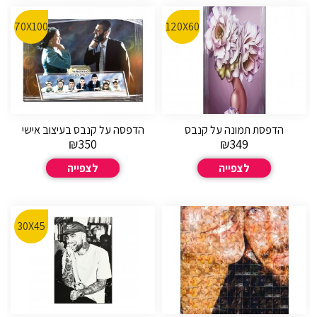
70X100
120X60
הדפסת תמונה על קנבס
הדפסה על קנבס בעיצוב אישי
₪
350
₪
349
לצפייה
לצפייה
30X45