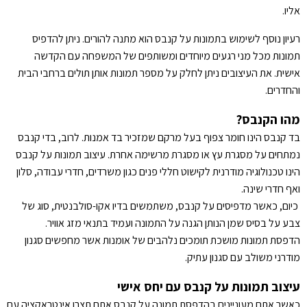
אליו.
רעיון נוסף לשימוש בתמונות על קנבס הוא מתנה להורים. ניתן להדפיס
תמונות מכל מני רגעים מיוחדים ומשותפים של המשפחה עם הקדשה
אישית. את העיצובים ניתן לחלק על מספר תמונות אותן תולים ברחבי הבית
והחדרים.
מהו הקנבס?
בד קנבס הינו חומר צפוף בעל מרקם שמזכיר בד אמנות. לרוב, בדי קנבס
נמתחים על מסגרת עץ או מסגרת מרשימה אחרת. עיצוב תמונות על קנבס
הינו טכנולוגיה מודרנית לקישוט חללי פנים כגון משרדים, חדרי עבודה, סלון
ואף חדרי שינה.
כיום, כאשר מדפיסים על קנבס, משתמשים בדיו אקו-סולבנטית, סוג של
צבע על בסיס שמן הנותן הגנה על התמונה ועמיד בתנאי מזג אוויר.
הדפסת תמונות מושכת תומכים נלהבים של אומנות אשר מחפשים סגנון
מודרני משולב עם סגנון עתיק.
עיצוב תמונות על קנבס עם יחס אישי
כאשר אתם מעוניינים בהדפסת תמונה על קנבס אתם תצרו אינטראקציה עם