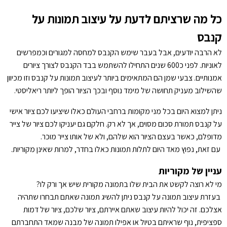
כל מה שרציתם לדעת על עיצוב תמונות על
קנבס
לא הרבה יודעים, אבל בעבר שימש הקנבס למחסה למגורים וכמפרשים
לאוניות. לפני כ600 שנים התחילו להשתמש בבד הקנבס לצורך ציורים
אמנותיים. צבעי שמן הם המתאימים ביותר לעיצוב תמונות על קנבס וזו מכיוון
שהשילוב מעניק תחושה של מימד נוסף ובכך הציור הופך ליותר ריאליסטי.
ניתן למצוא היום בכל מני מקומות ברחבי העולם כאלו שיציעו לכם ציור אישי
על קנבס תמורת סכום מסוים, אך לא רק. חלקם גם יעניקו לכם ציור של צייר
מדופלם, כאשר בעצם הציור הוא שלהם, ולא של אותו צייר מוכר.
עם זאת, נפוץ מאד היום לתלות תמונות כאלו בחדר, למרות שאינן מקוריות.
עניין של מקוריות
מי לא רוצה לקשט את הבית שלו בתמונה מקורית שיש אך ורק לו?
בעזרת עיצוב תמונה על קנבס ניתן להשיג תמונה שאתם תבחרו שתהיה
אצלכם. זה יכול להיות עיצוב שאתם איירתם, ציור שלכם, ציור של דמות
ספציפית, נוף שראיתם בטיול או אפילו תמונה של מבנה שמאד התחברתם