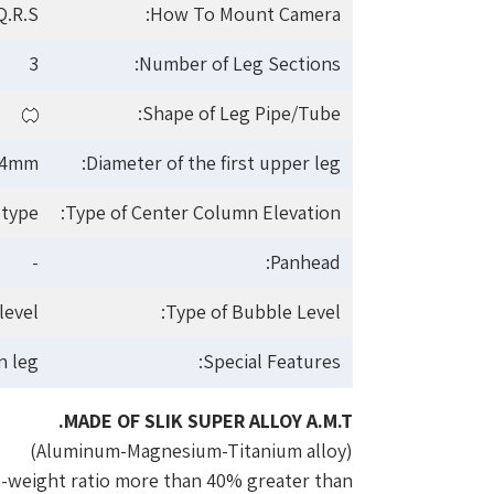
Q.R.S.
How To Mount Camera:
3
Number of Leg Sections:
Shape of Leg Pipe/Tube:
.4mm
Diameter of the first upper leg:
 type
Type of Center Column Elevation:
-
Panhead:
level
Type of Bubble Level:
n leg
Special Features:
MADE OF SLIK SUPER ALLOY A.M.T.
(Aluminum-Magnesium-Titanium alloy)
to-weight ratio more than 40% greater than