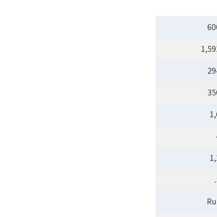
6
1,5
2
3
1
1
Ru