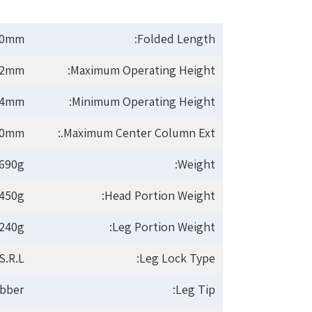
00mm
Folded Length:
92mm
Maximum Operating Height:
94mm
Minimum Operating Height:
50mm
Maximum Center Column Ext.:
,690g
Weight:
450g
Head Portion Weight:
,240g
Leg Portion Weight:
S.R.L.
Leg Lock Type:
bber
Leg Tip: