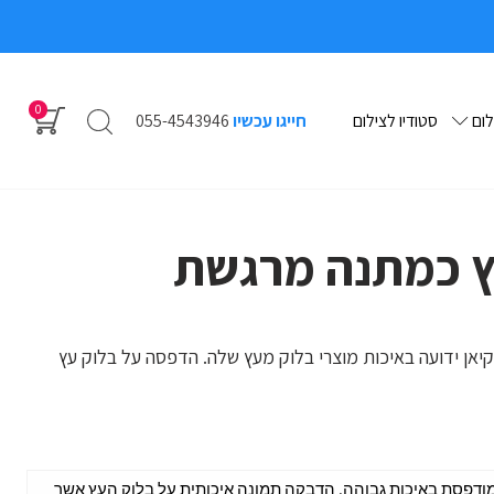
0
לום
סטודיו לצילום
חייגו עכשיו
055-4543946
ץ כמתנה מרגשת
קיאן ידועה באיכות מוצרי בלוק מעץ שלה. הדפסה על בלוק עץ
"מ בעובי 3 ס"מ עם תמונה מודפסת באיכות גבוהה. הדבקה תמונה איכותית על בלוק העץ אשר