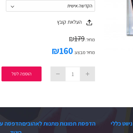
העלאת קובץ
₪
179
מחיר:
₪
160
מחיר מבצע:
הוספה לסל
ניווט כללי
הדפסת תמונות
מתנות לאהובים
הדפסה ע
ביגוד